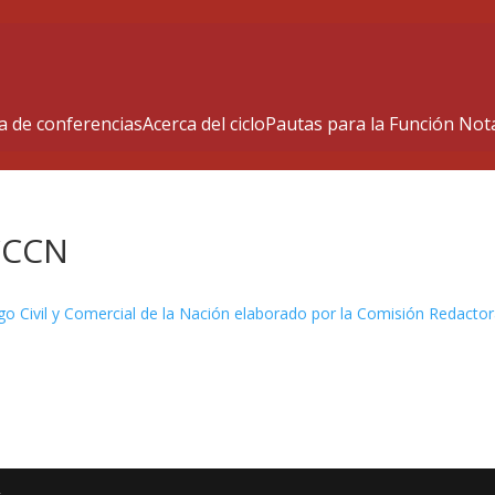
 de conferencias
Acerca del ciclo
Pautas para la Función Nota
 CCCN
igo Civil y Comercial de la Nación elaborado por la Comisión Redacto