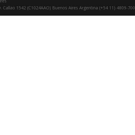
ires
v. Callao 1542 (C1024AAO) Buenos Aires Argentina (+54 11) 4809-70